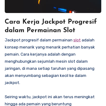
Cara Kerja Jackpot Progresif
dalam Permainan Slot
Jackpot progresif dalam permainan
slot
adalah
konsep menarik yang menarik perhatian banyak
pemain. Cara kerjanya adalah dengan
menghubungkan sejumlah mesin slot dalam
jaringan, di mana setiap taruhan yang dipasang
akan menyumbang sebagian kecil ke dalam
jackpot.
Seiring waktu, jackpot ini akan terus meningkat
hingga ada pemain yang beruntung