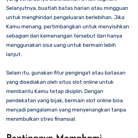
Selanjutnya, buatlah batas harian atau mingguan
untuk menghindari pengeluaran berlebihan. Jika
Kamu menang, pertimbangkan untuk menyisihkan
sebagian dari kemenangan tersebut dan hanya
menggunakan sisa uang untuk bermain lebih
lanjut.
Selain itu, gunakan fitur pengingat atau batasan
yang disediakan oleh situs slot online untuk
membantu Kamu tetap disiplin. Dengan
pendekatan yang bijak, bermain slot online bisa
menjadi pengalaman yang menyenangkan tanpa
menimbulkan stres finansial.