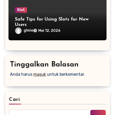
Slot
Safe Tips for Using Slots for New
Users
glmie
Mei 12, 2026
Tinggalkan Balasan
Anda harus
masuk
untuk berkomentar.
Cari