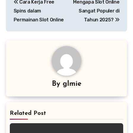
Cara Kerja Free
Mengapa Slot Online
pos
Spins dalam
Sangat Populer di
Permainan Slot Online
Tahun 2025?
By
glmie
Related Post