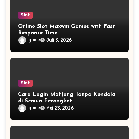
Slot
Online Slot Maxwin Games with Fast
Response Time
glmie
Juli 3, 2026
Slot
Cara Login Mahjong Tanpa Kendala
di Semua Perangkat
glmie
Mei 23, 2026