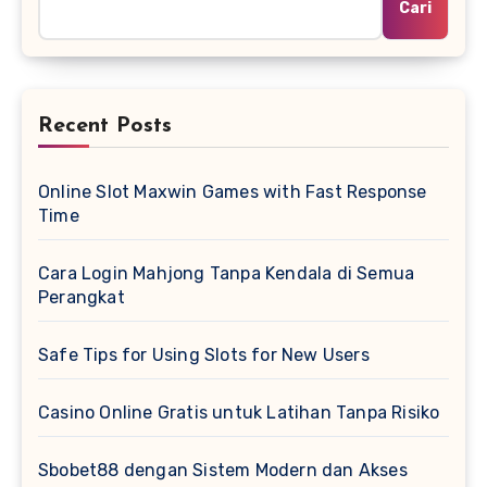
Cari
Recent Posts
Online Slot Maxwin Games with Fast Response
Time
Cara Login Mahjong Tanpa Kendala di Semua
Perangkat
Safe Tips for Using Slots for New Users
Casino Online Gratis untuk Latihan Tanpa Risiko
Sbobet88 dengan Sistem Modern dan Akses