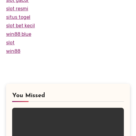
slot gacor
slot resmi
situs togel
slot bet kecil
win88 blue
slot
win88
You Missed