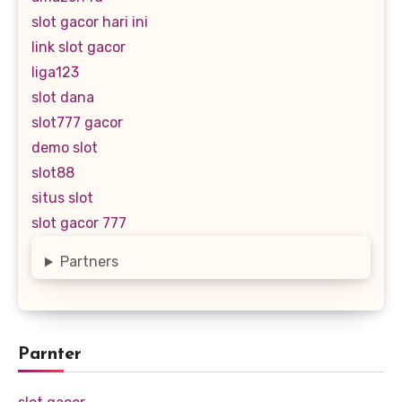
slot gacor hari ini
link slot gacor
liga123
slot dana
slot777 gacor
demo slot
slot88
situs slot
slot gacor 777
Partners
Parnter