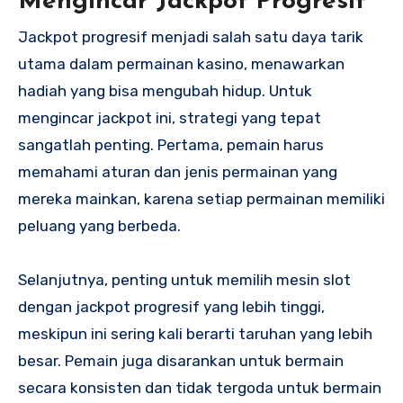
Mengincar Jackpot Progresif
Jackpot progresif menjadi salah satu daya tarik
utama dalam permainan kasino, menawarkan
hadiah yang bisa mengubah hidup. Untuk
mengincar jackpot ini, strategi yang tepat
sangatlah penting. Pertama, pemain harus
memahami aturan dan jenis permainan yang
mereka mainkan, karena setiap permainan memiliki
peluang yang berbeda.
Selanjutnya, penting untuk memilih mesin slot
dengan jackpot progresif yang lebih tinggi,
meskipun ini sering kali berarti taruhan yang lebih
besar. Pemain juga disarankan untuk bermain
secara konsisten dan tidak tergoda untuk bermain