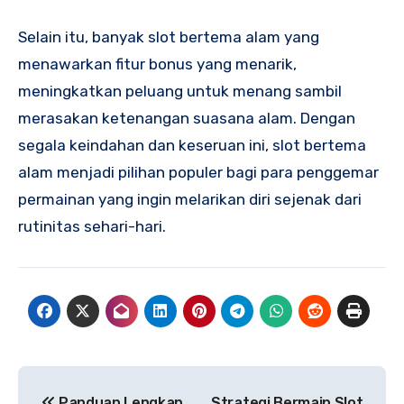
Selain itu, banyak slot bertema alam yang
menawarkan fitur bonus yang menarik,
meningkatkan peluang untuk menang sambil
merasakan ketenangan suasana alam. Dengan
segala keindahan dan keseruan ini, slot bertema
alam menjadi pilihan populer bagi para penggemar
permainan yang ingin melarikan diri sejenak dari
rutinitas sehari-hari.
Navigasi
Panduan Lengkap
Strategi Bermain Slot