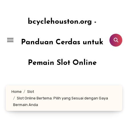
Lewati
ke
konten
bcyclehouston.org -
Panduan Cerdas untuk
Pemain Slot Online
Home
Slot
Slot Online Bertema: Pilih yang Sesuai dengan Gaya
Bermain Anda