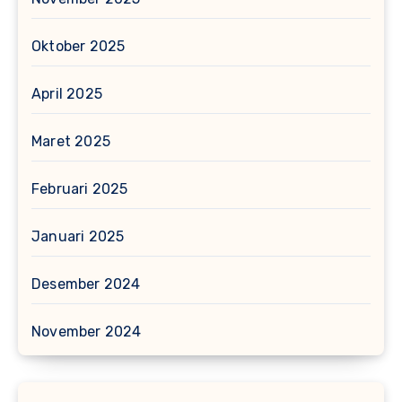
Oktober 2025
April 2025
Maret 2025
Februari 2025
Januari 2025
Desember 2024
November 2024