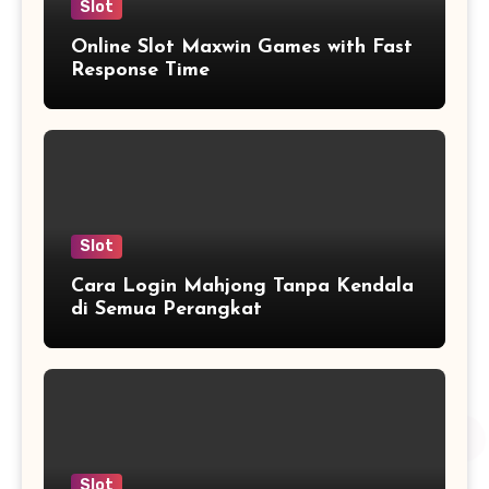
Slot
Online Slot Maxwin Games with Fast
Response Time
Slot
Cara Login Mahjong Tanpa Kendala
di Semua Perangkat
Slot