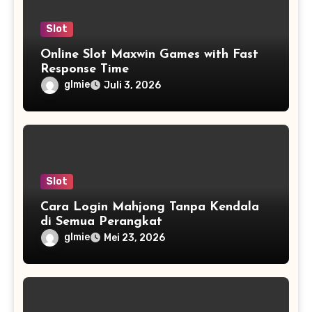
Slot
Online Slot Maxwin Games with Fast
Response Time
glmie
Juli 3, 2026
Slot
Cara Login Mahjong Tanpa Kendala
di Semua Perangkat
glmie
Mei 23, 2026