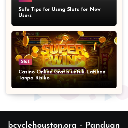
Safe Tips for Using Slots for New
Users
Slot
Casino Online Gratis untuk Latihan
Tanpa Risiko
bcyclehouston.org - Panduan