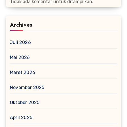
Tidak ada komentar untuk ditampilkan.
Archives
Juli 2026
Mei 2026
Maret 2026
November 2025
Oktober 2025
April 2025