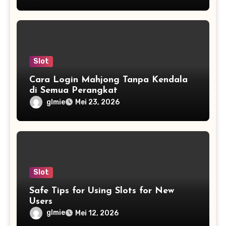
Slot
Cara Login Mahjong Tanpa Kendala
di Semua Perangkat
glmie
Mei 23, 2026
Slot
Safe Tips for Using Slots for New
Users
glmie
Mei 12, 2026