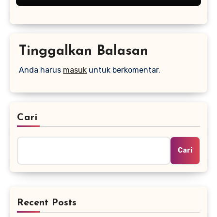
Tinggalkan Balasan
Anda harus
masuk
untuk berkomentar.
Cari
Cari
Recent Posts