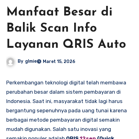
Manfaat Besar di
Balik Scan Info
Layanan QRIS Auto
By
glmie
Maret 15, 2026
Perkembangan teknologi digital telah membawa
perubahan besar dalam sistem pembayaran di
Indonesia. Saat ini, masyarakat tidak lagi harus
bergantung sepenuhnya pada uang tunai karena
berbagai metode pembayaran digital semakin
mudah digunakan. Salah satu inovasi yang
semakin populer adalah
QRIS
12sen
(Quick