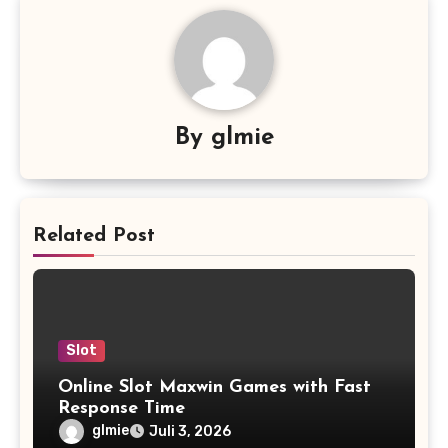
By
glmie
Related Post
Slot
Online Slot Maxwin Games with Fast
Response Time
glmie
Juli 3, 2026