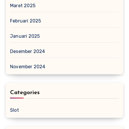
Maret 2025
Februari 2025
Januari 2025
Desember 2024
November 2024
Categories
Slot