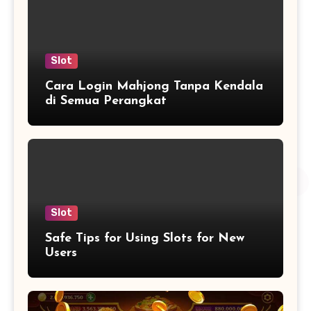
Slot
Cara Login Mahjong Tanpa Kendala
di Semua Perangkat
Slot
Safe Tips for Using Slots for New
Users