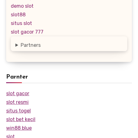
demo slot
slot88
situs slot
slot gacor 777
Partners
Parnter
slot gacor
slot resmi
situs togel
slot bet kecil
win88 blue
slot