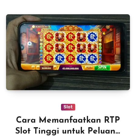
Slot
Cara Memanfaatkan RTP
Slot Tinggi untuk Peluang