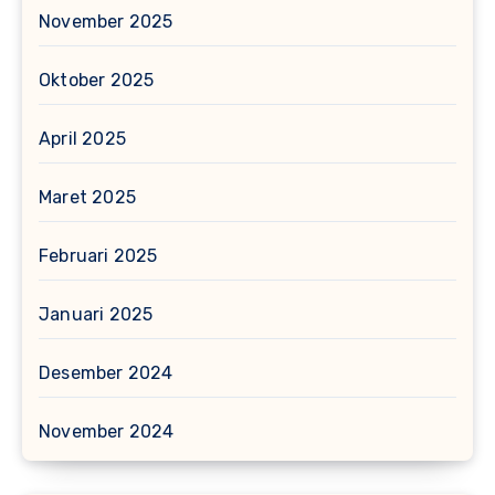
November 2025
Oktober 2025
April 2025
Maret 2025
Februari 2025
Januari 2025
Desember 2024
November 2024