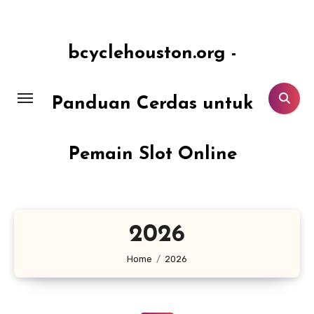
Lewati
ke
konten
bcyclehouston.org -
Panduan Cerdas untuk
Pemain Slot Online
2026
Home
2026