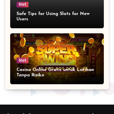
Slot
Safe Tips for Using Slots for New
Users
Slot
Casino Online Gratis untuk Latihan
Tanpa Risiko