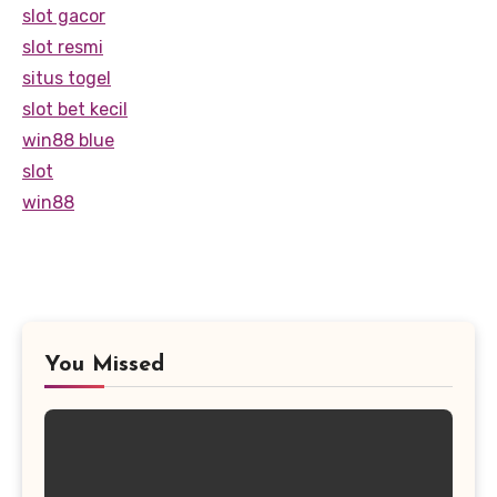
slot gacor
slot resmi
situs togel
slot bet kecil
win88 blue
slot
win88
You Missed