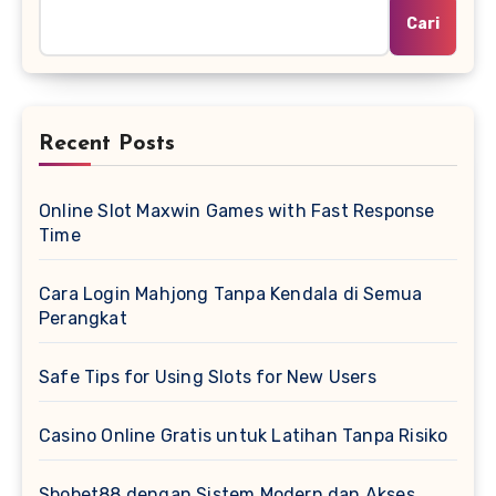
Cari
Recent Posts
Online Slot Maxwin Games with Fast Response
Time
Cara Login Mahjong Tanpa Kendala di Semua
Perangkat
Safe Tips for Using Slots for New Users
Casino Online Gratis untuk Latihan Tanpa Risiko
Sbobet88 dengan Sistem Modern dan Akses