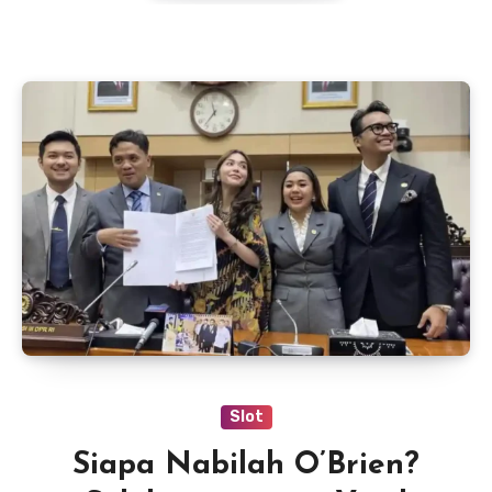
Slot
Siapa Nabilah O’Brien?