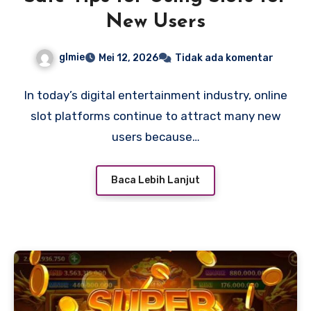
New Users
glmie
Mei 12, 2026
Tidak ada komentar
In today’s digital entertainment industry, online
slot platforms continue to attract many new
users because…
Baca Lebih Lanjut